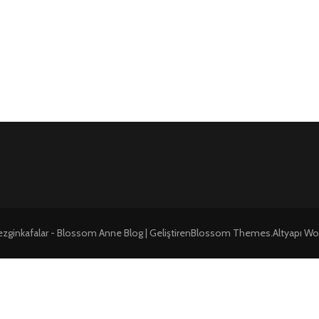
zginkafalar -
Blossom Anne Blog | Geliştiren
Blossom Themes
.Altyapı
Wo