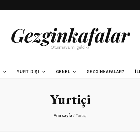
Gezginkafalar
Oturmaya mı geldik?
I
YURT DIŞI
GENEL
GEZGINKAFALAR?
İL
Yurtiçi
Ana sayfa
/
Yurtiçi