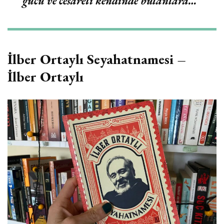
gücü ve cesareti kendinde bulanlara…
“
İlber Ortaylı Seyahatnamesi
–
İlber Ortaylı