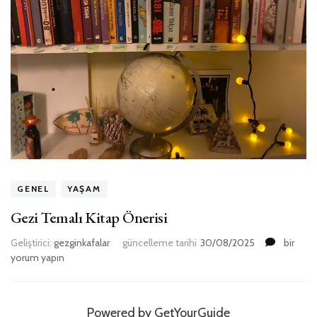
GENEL
YAŞAM
Gezi Temalı Kitap Önerisi
Gezi
Geliştirici:
gezginkafalar
güncelleme tarihi
30/08/2025
bir
Temalı
yorum yapın
Kitap
Önerisi
için
Powered by
GetYourGuide