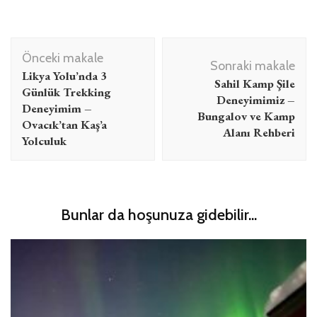
Yazı
Önceki makale
dolaşımı
Sonraki makale
Likya Yolu’nda 3
Sahil Kamp Şile
Günlük Trekking
Deneyimimiz –
Deneyimim –
Bungalov ve Kamp
Ovacık’tan Kaş’a
Alanı Rehberi
Yolculuk
Bunlar da hoşunuza gidebilir...