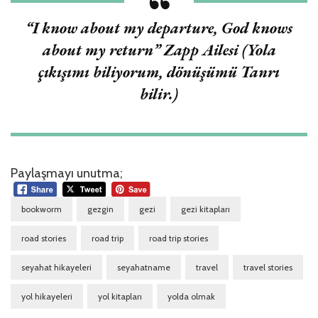
“I know about my departure, God knows
about my return”
Zapp Ailesi (Yola
çıkışımı biliyorum, dönüşümü Tanrı
bilir.)
Paylaşmayı unutma;
bookworm
gezgin
gezi
gezi kitapları
road stories
road trip
road trip stories
seyahat hikayeleri
seyahatname
travel
travel stories
yol hikayeleri
yol kitapları
yolda olmak