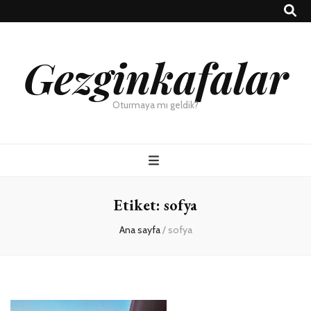
Gezginkafalar
Oturmaya mı geldik?
Etiket:
sofya
Ana sayfa
/
sofya