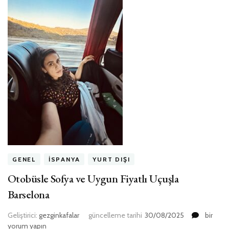
GENEL
İSPANYA
YURT DIŞI
Otobüsle Sofya ve Uygun Fiyatlı Uçuşla
Barselona
Otobüsl
Geliştirici:
gezginkafalar
güncelleme tarihi
30/08/2025
bir
Sofya
yorum yapın