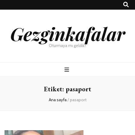
Gezginkafalar
Oturmaya mı geldik?
Etiket:
pasaport
Ana sayfa
/
pasaport