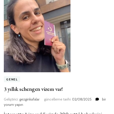
GENEL
3 yıllık schengen vizem var!
3
Geliştirici:
gezginkafalar
güncelleme tarihi
02/08/2025
bir
yıllık
yorum yapın
scheng