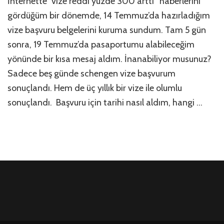
İnternette “vize reddi yüzde 300 arttı” haberlerini
vizem
var!
gördüğüm bir dönemde, 14 Temmuz’da hazırladığım
için
vize başvuru belgelerini kuruma sundum. Tam 5 gün
sonra, 19 Temmuz’da pasaportumu alabileceğim
yönünde bir kısa mesaj aldım. İnanabiliyor musunuz?
Sadece beş günde schengen vize başvurum
sonuçlandı. Hem de üç yıllık bir vize ile olumlu
sonuçlandı. Başvuru için tarihi nasıl aldım, hangi …