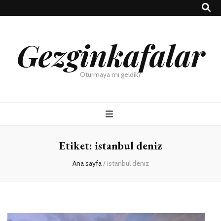
Gezginkafalar
Oturmaya mı geldik?
Etiket:
istanbul deniz
Ana sayfa
/
istanbul deniz