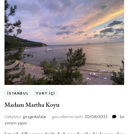
İSTANBUL
YURT İÇI
Madam Martha Koyu
Madam
Geliştirici:
gezginkafalar
güncelleme tarihi
30/08/2025
bir
Martha
yorum yapın
Koyu